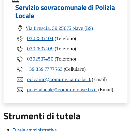
Servizio sovracomunale di Polizia
Locale
Via Brescia, 39 25075 Nave (BS)
0302537404
(Telefono)
0302537409
(Telefono)
0302537450
(Telefono)
+39 339 77 77 763
(Cellulare)
polcaino@comune.caino.bs.it
(Email)
polizialocale@comune.nave.bs.it
(Email)
Strumenti di tutela
Tutela amministrativa