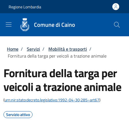
Salta al contenuto principale
Skip to footer content
Regione Lombardia
Comune di Caino
Briciole di pane
Home
/
Servizi
/
Mobilità e trasporti
/
Fornitura della targa per veicoli a trazione animale
Fornitura della targa per
veicoli a trazione animale
(
urn:nir:stato:decreto.legislativo:1992-04-30;285~art67
)
Servizio attivo