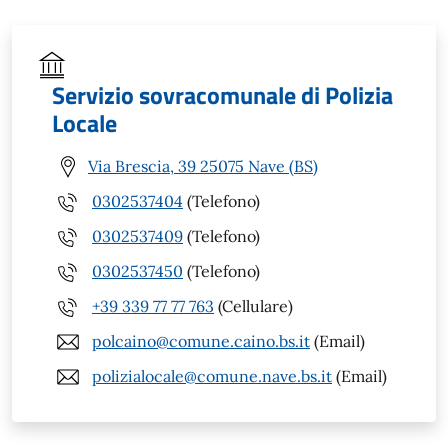
Servizio sovracomunale di Polizia
Locale
Via Brescia, 39 25075 Nave (BS)
0302537404
(Telefono)
0302537409
(Telefono)
0302537450
(Telefono)
+39 339 77 77 763
(Cellulare)
polcaino@comune.caino.bs.it
(Email)
polizialocale@comune.nave.bs.it
(Email)