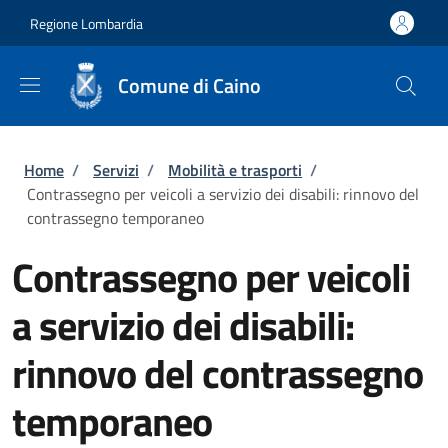
Salta al contenuto principale
Skip to footer content
Regione Lombardia
Comune di Caino
Briciole di pane
Home
/
Servizi
/
Mobilità e trasporti
/
Contrassegno per veicoli a servizio dei disabili: rinnovo del
contrassegno temporaneo
Contrassegno per veicoli
a servizio dei disabili:
rinnovo del contrassegno
temporaneo