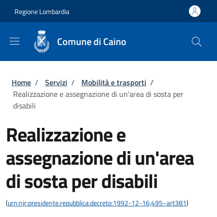
Salta al contenuto principale
Skip to footer content
Regione Lombardia
Comune di Caino
Briciole di pane
Home
/
Servizi
/
Mobilità e trasporti
/
Realizzazione e assegnazione di un'area di sosta per
disabili
Realizzazione e
assegnazione di un'area
di sosta per disabili
(
urn:nir:presidente.repubblica:decreto:1992-12-16;495~art381
)