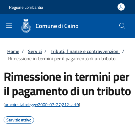
Salta al contenuto principale
Skip to footer content
Regione Lombardia
Comune di Caino
Briciole di pane
Home
/
Servizi
/
Tributi, finanze e contravvenzioni
/
Rimessione in termini per il pagamento di un tributo
Rimessione in termini per
il pagamento di un tributo
(
urn:nir:stato:legge:2000-07-27;212~art9
)
Servizio attivo