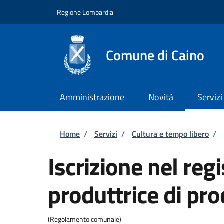
Salta al contenuto principale
Skip to footer content
Regione Lombardia
Comune di Caino
Amministrazione
Novità
Servizi
Briciole di pane
Home
/
Servizi
/
Cultura e tempo libero
/
Iscrizione nel re
produttrice di pr
(Regolamento comunale)