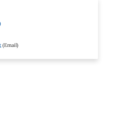
)
t
(Email)