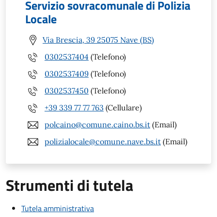
Servizio sovracomunale di Polizia
Locale
Via Brescia, 39 25075 Nave (BS)
0302537404
(Telefono)
0302537409
(Telefono)
0302537450
(Telefono)
+39 339 77 77 763
(Cellulare)
polcaino@comune.caino.bs.it
(Email)
polizialocale@comune.nave.bs.it
(Email)
Strumenti di tutela
Tutela amministrativa