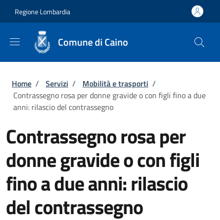
Salta al contenuto principale
Skip to footer content
Regione Lombardia
Comune di Caino
Briciole di pane
Home
/
Servizi
/
Mobilità e trasporti
/
Contrassegno rosa per donne gravide o con figli fino a due
anni: rilascio del contrassegno
Contrassegno rosa per
donne gravide o con figli
fino a due anni: rilascio
del contrassegno