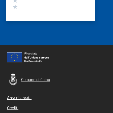
Valuta 1 stelle su 5
Comune di Caino
Footer menu
Area riservata
Crediti