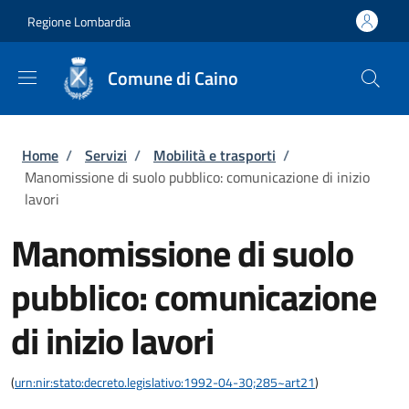
Salta al contenuto principale
Skip to footer content
Regione Lombardia
Comune di Caino
Briciole di pane
Home
/
Servizi
/
Mobilità e trasporti
/
Manomissione di suolo pubblico: comunicazione di inizio
lavori
Manomissione di suolo
pubblico: comunicazione
di inizio lavori
(
urn:nir:stato:decreto.legislativo:1992-04-30;285~art21
)