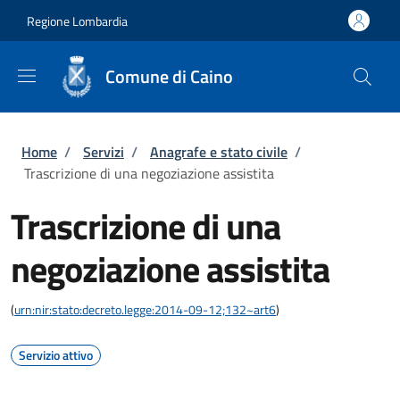
Salta al contenuto principale
Skip to footer content
Regione Lombardia
Comune di Caino
Briciole di pane
Home
/
Servizi
/
Anagrafe e stato civile
/
Trascrizione di una negoziazione assistita
Trascrizione di una
negoziazione assistita
(
urn:nir:stato:decreto.legge:2014-09-12;132~art6
)
Servizio attivo