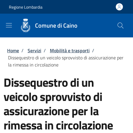
Salta al contenuto principale
Skip to footer content
Regione Lombardia
Comune di Caino
Briciole di pane
Home
/
Servizi
/
Mobilità e trasporti
/
Dissequestro di un veicolo sprovvisto di assicurazione per
la rimessa in circolazione
Dissequestro di un
veicolo sprovvisto di
assicurazione per la
rimessa in circolazione