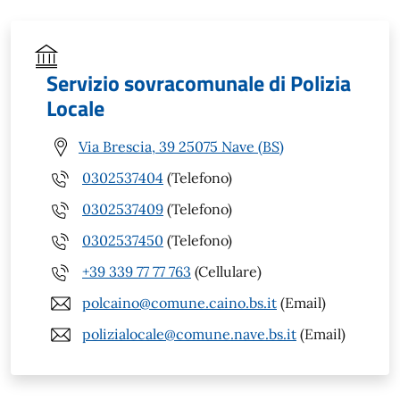
Servizio sovracomunale di Polizia
Locale
Via Brescia, 39 25075 Nave (BS)
0302537404
(Telefono)
0302537409
(Telefono)
0302537450
(Telefono)
+39 339 77 77 763
(Cellulare)
polcaino@comune.caino.bs.it
(Email)
polizialocale@comune.nave.bs.it
(Email)