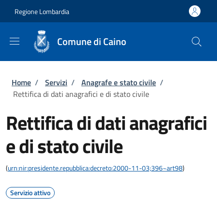
Salta al contenuto principale
Skip to footer content
Regione Lombardia
Comune di Caino
Briciole di pane
Home
/
Servizi
/
Anagrafe e stato civile
/
Rettifica di dati anagrafici e di stato civile
Rettifica di dati anagrafici
e di stato civile
(
urn:nir:presidente.repubblica:decreto:2000-11-03;396~art98
)
Servizio attivo