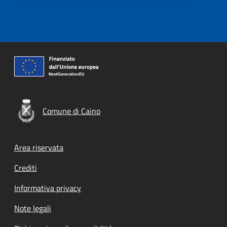
Comune di Caino
Footer menu
Area riservata
Crediti
Informativa privacy
Note legali