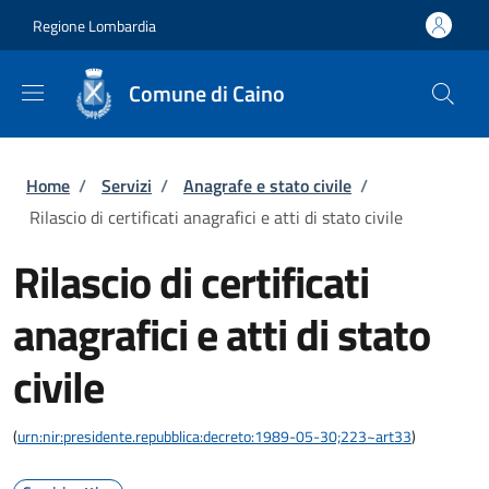
Salta al contenuto principale
Skip to footer content
Regione Lombardia
Comune di Caino
Briciole di pane
Home
/
Servizi
/
Anagrafe e stato civile
/
Rilascio di certificati anagrafici e atti di stato civile
Rilascio di certificati
anagrafici e atti di stato
civile
(
urn:nir:presidente.repubblica:decreto:1989-05-30;223~art33
)