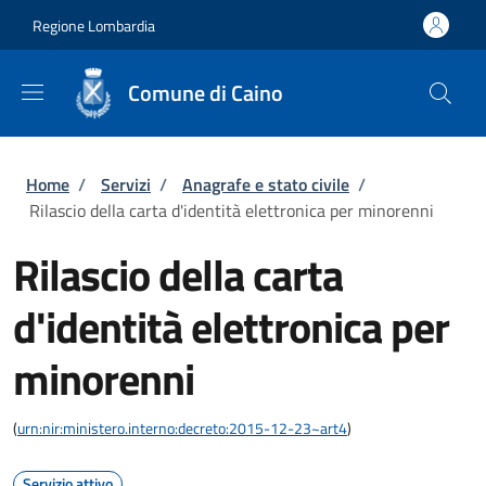
Salta al contenuto principale
Skip to footer content
Regione Lombardia
Comune di Caino
Briciole di pane
Home
/
Servizi
/
Anagrafe e stato civile
/
Rilascio della carta d'identità elettronica per minorenni
Rilascio della carta
d'identità elettronica per
minorenni
(
urn:nir:ministero.interno:decreto:2015-12-23~art4
)
Servizio attivo