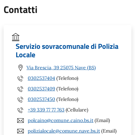
Contatti
Servizio sovracomunale di Polizia
Locale
Via Brescia, 39 25075 Nave (BS)
0302537404
(Telefono)
0302537409
(Telefono)
0302537450
(Telefono)
+39 339 77 77 763
(Cellulare)
polcaino@comune.caino.bs.it
(Email)
polizialocale@comune.nave.bs.it
(Email)