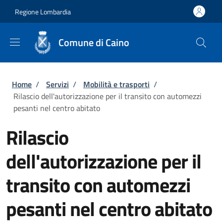
Salta al contenuto principale
Skip to footer content
Regione Lombardia
Comune di Caino
Briciole di pane
Home
/
Servizi
/
Mobilità e trasporti
/
Rilascio dell'autorizzazione per il transito con automezzi
pesanti nel centro abitato
Rilascio
dell'autorizzazione per il
transito con automezzi
pesanti nel centro abitato