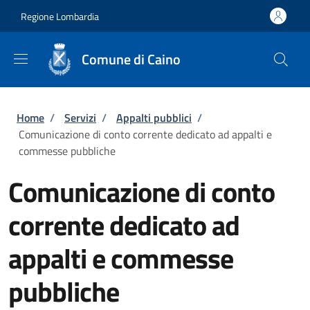
Salta al contenuto principale
Skip to footer content
Regione Lombardia
Comune di Caino
Briciole di pane
Home
/
Servizi
/
Appalti pubblici
/
Comunicazione di conto corrente dedicato ad appalti e
commesse pubbliche
Comunicazione di conto
corrente dedicato ad
appalti e commesse
pubbliche