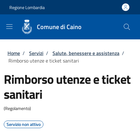
Salta al contenuto principale
Skip to footer content
Regione Lombardia
Comune di Caino
Briciole di pane
Home
/
Servizi
/
Salute, benessere e assistenza
/
Rimborso utenze e ticket sanitari
Rimborso utenze e ticket
sanitari
(Regolamento)
Servizio non attivo