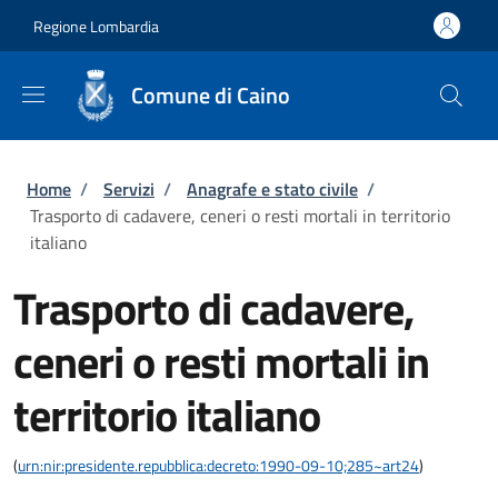
Salta al contenuto principale
Skip to footer content
Regione Lombardia
Comune di Caino
Briciole di pane
Home
/
Servizi
/
Anagrafe e stato civile
/
Trasporto di cadavere, ceneri o resti mortali in territorio
italiano
Trasporto di cadavere,
ceneri o resti mortali in
territorio italiano
(
urn:nir:presidente.repubblica:decreto:1990-09-10;285~art24
)