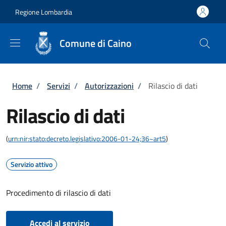
Salta al contenuto principale
Skip to footer content
Regione Lombardia
Comune di Caino
Briciole di pane
Home
/
Servizi
/
Autorizzazioni
/
Rilascio di dati
Rilascio di dati
(
urn:nir:stato:decreto.legislativo:2006-01-24;36~art5
)
Servizio attivo
Procedimento di rilascio di dati
Accedi al servizio