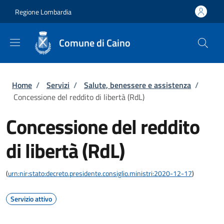
Salta al contenuto principale
Skip to footer content
Regione Lombardia
Comune di Caino
Briciole di pane
Home
/
Servizi
/
Salute, benessere e assistenza
/
Concessione del reddito di libertà (RdL)
Concessione del reddito
di libertà (RdL)
(
urn:nir:stato:decreto.presidente.consiglio.ministri:2020-12-17
)
Servizio attivo