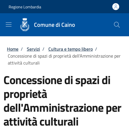
Salta al contenuto principale
Skip to footer content
Regione Lombardia
Comune di Caino
Briciole di pane
Home
/
Servizi
/
Cultura e tempo libero
/
Concessione di spazi di proprietà dell'Amministrazione per
attività culturali
Concessione di spazi di
proprietà
dell'Amministrazione per
attività culturali