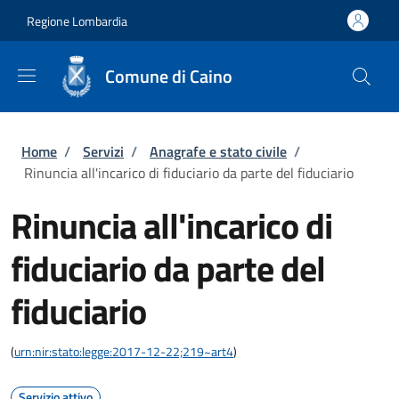
Salta al contenuto principale
Skip to footer content
Regione Lombardia
Comune di Caino
Briciole di pane
Home
/
Servizi
/
Anagrafe e stato civile
/
Rinuncia all'incarico di fiduciario da parte del fiduciario
Rinuncia all'incarico di
fiduciario da parte del
fiduciario
(
urn:nir:stato:legge:2017-12-22;219~art4
)
Servizio attivo