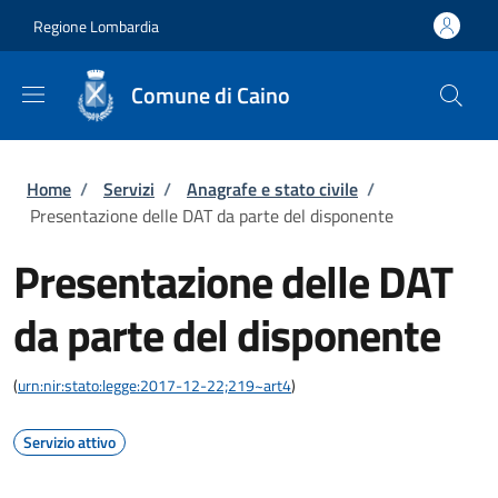
Salta al contenuto principale
Skip to footer content
Regione Lombardia
Comune di Caino
Briciole di pane
Home
/
Servizi
/
Anagrafe e stato civile
/
Presentazione delle DAT da parte del disponente
Presentazione delle DAT
da parte del disponente
(
urn:nir:stato:legge:2017-12-22;219~art4
)
Servizio attivo