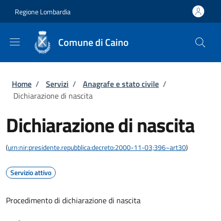
Salta al contenuto principale
Skip to footer content
Regione Lombardia
Comune di Caino
Briciole di pane
Home
/
Servizi
/
Anagrafe e stato civile
/
Dichiarazione di nascita
Dichiarazione di nascita
(
urn:nir:presidente.repubblica:decreto:2000-11-03;396~art30
)
Servizio attivo
Procedimento di dichiarazione di nascita