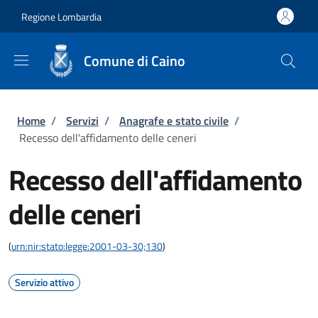
Salta al contenuto principale
Skip to footer content
Regione Lombardia
Comune di Caino
Briciole di pane
Home
/
Servizi
/
Anagrafe e stato civile
/
Recesso dell'affidamento delle ceneri
Recesso dell'affidamento
delle ceneri
(
urn:nir:stato:legge:2001-03-30;130
)
Servizio attivo