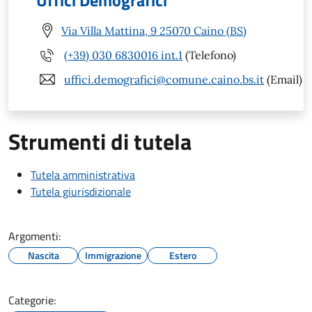
Uffici Demografici
Via Villa Mattina, 9 25070 Caino (BS)
(+39) 030 6830016 int.1
(Telefono)
uffici.demografici@comune.caino.bs.it
(Email)
Strumenti di tutela
Tutela amministrativa
Tutela giurisdizionale
Argomenti:
Nascita
Immigrazione
Estero
Categorie: