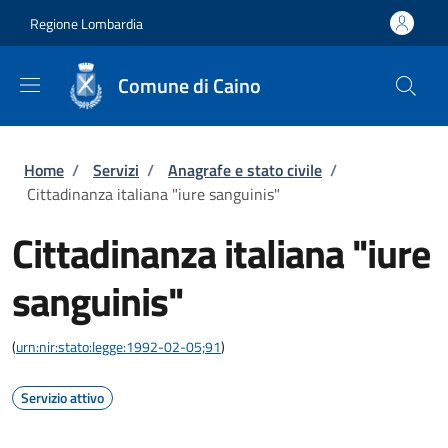
Salta al contenuto principale
Skip to footer content
Regione Lombardia
Comune di Caino
Briciole di pane
Home
/
Servizi
/
Anagrafe e stato civile
/
Cittadinanza italiana "iure sanguinis"
Cittadinanza italiana "iure
sanguinis"
(
urn:nir:stato:legge:1992-02-05;91
)
Servizio attivo