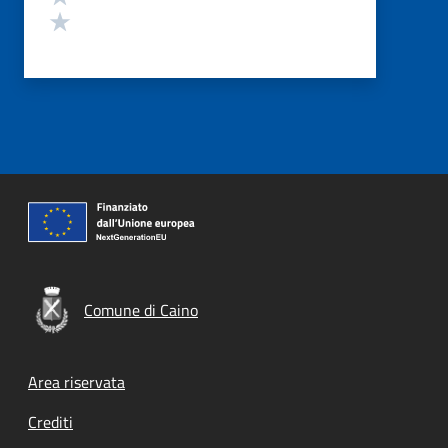
Valuta 1 stelle su 5
Comune di Caino
Footer menu
Area riservata
Crediti