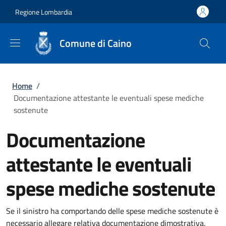
Salta al contenuto principale
Skip to footer content
Regione Lombardia
Comune di Caino
Briciole di pane
Home
/
Documentazione attestante le eventuali spese mediche
sostenute
Documentazione
attestante le eventuali
spese mediche sostenute
Se il sinistro ha comportando delle spese mediche sostenute è
necessario allegare relativa documentazione dimostrativa.