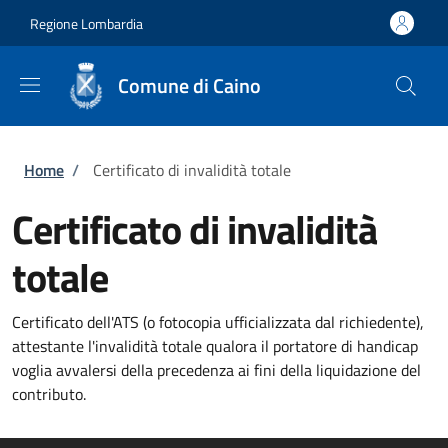
Salta al contenuto principale
Skip to footer content
Regione Lombardia
Comune di Caino
Briciole di pane
Home
/
Certificato di invalidità totale
Certificato di invalidità
totale
Certificato dell'ATS (o fotocopia ufficializzata dal richiedente),
attestante l'invalidità totale qualora il portatore di handicap
voglia avvalersi della precedenza ai fini della liquidazione del
contributo.