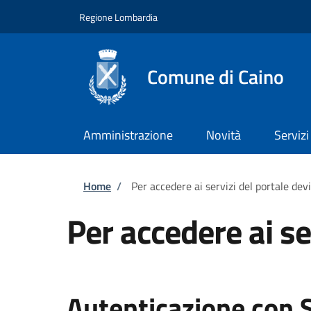
Salta al contenuto principale
Skip to footer content
Regione Lombardia
Comune di Caino
Amministrazione
Novità
Servizi
Briciole di pane
Home
/
Per accedere ai servizi del portale dev
Per accedere ai se
Autenticazione con 