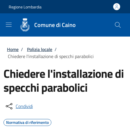
Salta al contenuto principale
Skip to footer content
Regione Lombardia
Comune di Caino
Briciole di pane
Home
/
Polizia locale
/
Chiedere l'installazione di specchi parabolici
Chiedere l'installazione di
specchi parabolici
Condividi
Normativa di riferimento