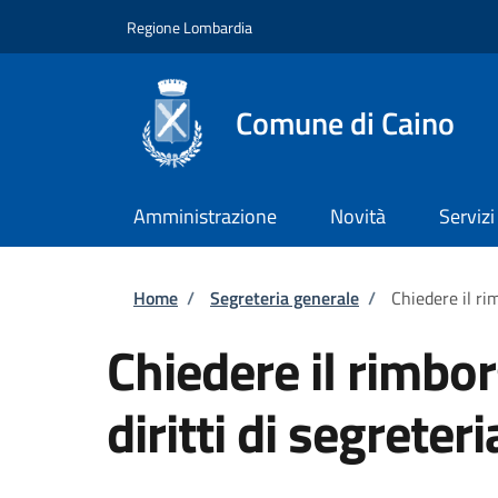
Salta al contenuto principale
Skip to footer content
Regione Lombardia
Comune di Caino
Amministrazione
Novità
Servizi
Briciole di pane
Home
/
Segreteria generale
/
Chiedere il ri
Chiedere il rimbo
diritti di segreteri