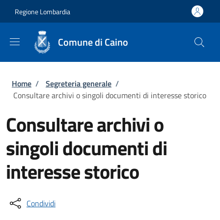
Salta al contenuto principale
Skip to footer content
Regione Lombardia
Comune di Caino
Briciole di pane
Home
/
Segreteria generale
/
Consultare archivi o singoli documenti di interesse storico
Consultare archivi o
singoli documenti di
interesse storico
Condividi